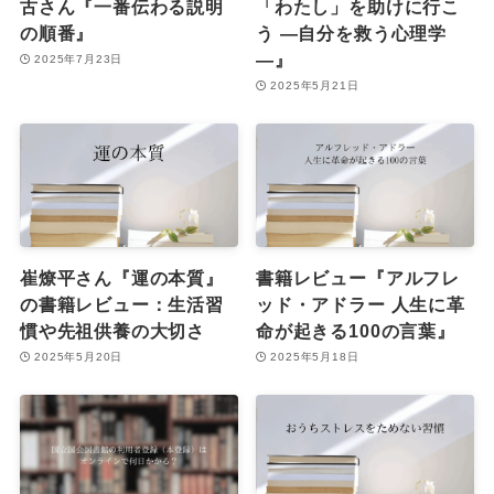
古さん『一番伝わる説明
「わたし」を助けに行こ
の順番』
う ―自分を救う心理学
―』
2025年7月23日
2025年5月21日
崔燎平さん『運の本質』
書籍レビュー『アルフレ
の書籍レビュー：生活習
ッド・アドラー 人生に革
慣や先祖供養の大切さ
命が起きる100の言葉』
2025年5月20日
2025年5月18日