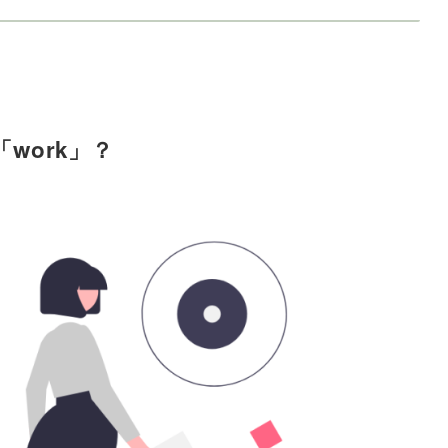
work」？