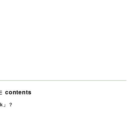
contents
rk」？