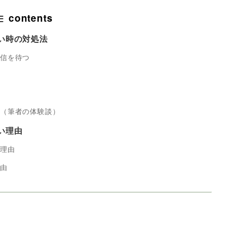
contents
い時の対処法
返信を待つ
れ（筆者の体験談）
い理由
な理由
理由